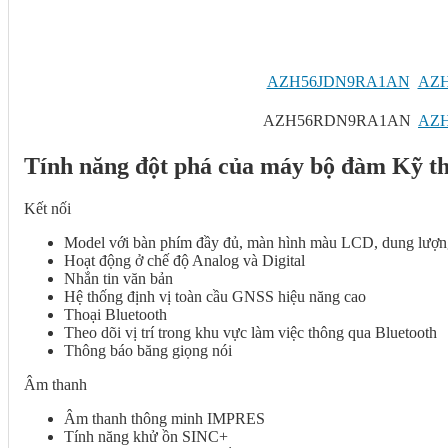
AZH56JDN9RA1AN
AZH
AZH56RDN9RA1AN
AZH
Tính năng đột phá của máy bộ đàm Kỹ t
Kết nối
Model với bàn phím đầy đủ, màn hình màu LCD, dung lượn
Hoạt động ở chế độ Analog và Digital
Nhắn tin văn bản
Hệ thống định vị toàn cầu GNSS hiệu năng cao
Thoại Bluetooth
Theo dõi vị trí trong khu vực làm việc thông qua Bluetooth
Thông báo băng giọng nói
Âm thanh
Âm thanh thông minh IMPRES
Tính năng khử ồn SINC+