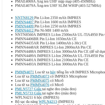
PMAE4069A Ăng ten UHF mập mạp (405-450MHz)
PMAE4079A Ăng-ten UHF SLIM WHIP (403-527MHz)
NNTN8129
Pin Li-Ion 2350 mAh IMPRES
PMNN4407
Pin Li-Ion 1600 mAh IMPRES
PMNN4409
Pin Li-Ion 2250 mAh IMPRES
PMNN4412
Pin Ni-MH 1400 mAh
NNTN8560A IMPRES Li-Ion 2500mAh UL-TIA4950 Pin
PMNN4406BR Pin Li-Ion 1650mAh CE
PMNN4435AR Pin Li-Ion 1400mAh (-30c) CE
PMNN4448AR IMPRES Li-Ion 2800mAh Pin CE
PMNN4488A IMPRES Li-Ion 3000mAh Pin CE (để sử dụng 
PMNN4489A IMPRES Li-Ion 2900mAh UL-TIA4950 Pin
PMNN4491A IMPRES Li-Ion 2100mAh Pin CE
PMNN4493A IMPRES Li-Ion 3000mAh Pin CE
PMMN4071
Loa từ xa
hủy
tiếng ồn với IMPRES Micropho
Loa từ xa
PMMN4073
có IMPRES Microphone
Loa từ xa
PMMN4075
có Micrô
Loa từ xa
PMMN4076
có Micrô
PMLN5727 Giấu
tai nghe đeo (màu đen)
PMLN5733 Giấu
tai nghe đeo (màu đen)
WPLN4211 6 hộc (IMPRES)
Bộ sạc đa năng
WPLN4213
(IMPRES)