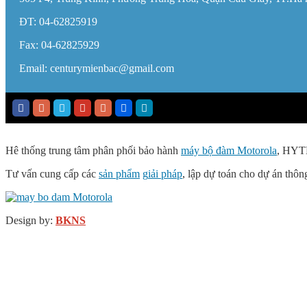
ĐT: 04-62825919
Fax: 04-62825929
Email: centurymienbac@gmail.com
Hê thống trung tâm phân phối bảo hành
máy bộ đàm Motorola
, HYT
Tư vấn cung cấp các
sản phẩm
g
iải pháp
, lập dự toán cho dự án thông
Design by:
BKNS