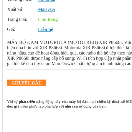
Xuất xứ:
Malaysia
Trạng thái:
Còn hàng
Giá:
Liên hệ
MÁY BỘ ĐÀM MOTOROLA (MOTOTRBO) XIR P8668i. Với sự phát tr
hiệu quả hơn với XiR P8668i. Motorola XiR P8668i được thiết kế ch
năng nâng cao để hoạt động hiệu quả, các radio thế hệ tiếp theo 
XiR P8668i được nâng cấp bổ sung: Wi-Fi tích hợp Cập nhật phần 
gia tốc kế cho tùy chọn Man Down Chất lượng âm thanh nâng cao Cả
GỬI YÊU CẦU
Với sự phát triển năng động này của máy bộ đàm hai chiều kỹ thuật số MO
đơn giản đến phức tạp phù hợp với nhu cầu sử dụng của bạn.
GIỚI THIỆU SẢN PHẨM PHÂN PHỐI