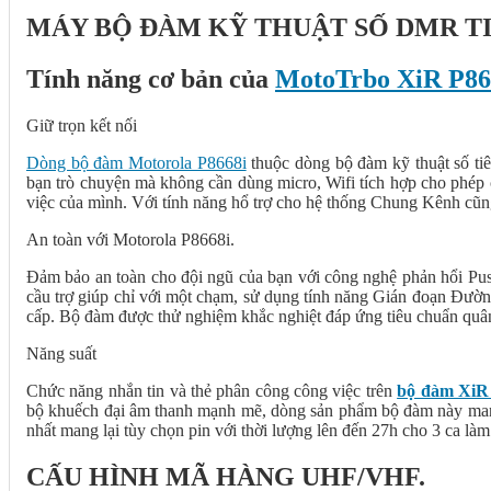
MÁY BỘ ĐÀM KỸ THUẬT SỐ DMR TI
Tính năng cơ bản của
MotoTrbo XiR P86
Giữ trọn kết nối
Dòng bộ đàm Motorola P8668i
thuộc dòng bộ đàm kỹ thuật số ti
bạn trò chuyện mà không cần dùng micro, Wifi tích hợp cho phép c
việc của mình. Với tính năng hổ trợ cho hệ thống Chung Kênh cũn
An toàn với Motorola P8668i.
Đảm bảo an toàn cho đội ngũ của bạn với công nghệ phản hổi Pus
cầu trợ giúp chỉ với một chạm, sử dụng tính năng Gián đoạn Đường 
cấp. Bộ đàm được thử nghiệm khắc nghiệt đáp ứng tiêu chuẩn quân
Năng suất
Chức năng nhắn tin và thẻ phân công công việc trên
bộ đàm XiR
bộ khuếch đại âm thanh mạnh mẽ, dòng sản phẩm bộ đàm này mang
nhất mang lại tùy chọn pin với thời lượng lên đến 27h cho 3 ca làm
CẤU HÌNH MÃ HÀNG UHF/VHF.