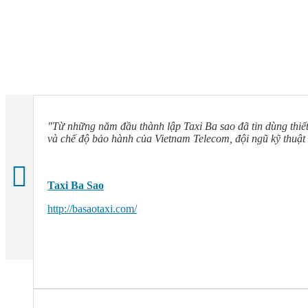
GI ỚI THIỆU NHÀ PHÂN PHỐI - TT BẢO HÀNH
Ý KIẾN KHÁCH HÀNG
"Từ những năm đầu thành lập Taxi Ba sao đã tin dùng thiết
và chế độ bảo hành của Vietnam Telecom, đội ngũ kỹ thuật 
Taxi Ba Sao
http://basaotaxi.com/