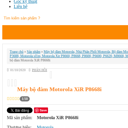
Góc kỹ thuật
Liên hệ
Trang chủ
»
Sản phẩm
»
Máy bộ đàm Motorola, Nhà Phân Phối Motorola, Bộ đàm Mot
P3688, Motorola sl1m, Motorola Xir P8660, P8668, P8600, P6600, P6620, M8668
bộ đàm Motorola XiR P8668i
01/10/2020
PHẢN HỒI
Máy bộ đàm Motorola XiR P8668i
1/10
Save
Mã sản phẩm:
Motorola XiR P8668i
Thương hiệu:
Motorola