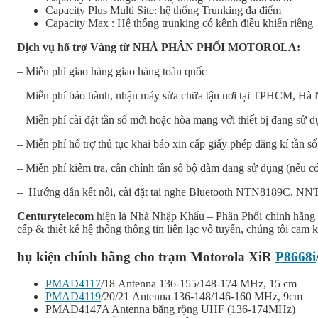
Capacity Plus Multi Site: hệ thống Trunking đa điểm
Capacity Max : Hệ thống trunking có kênh điều khiển riêng
Dịch vụ hổ trợ Vàng từ NHÀ PHÂN PHỐI MOTOROLA:
– Miễn phí giao hàng giao hàng toàn quốc
– Miễn phí bảo hành, nhận máy sửa chữa tận nơi tại TPHCM, Hà Nộ
– Miễn phí cài đặt tần số mới hoặc hòa mạng với thiết bị đang sử 
– Miễn phí hổ trợ thủ tục khai báo xin cấp giấy phép đăng kí tần
– Miễn phí kiểm tra, cân chỉnh tần số bộ đàm đang sử dụng (nếu c
– Hướng dẫn kết nối, cài đặt tai nghe Bluetooth NTN8189C,
Centurytelecom
hiện là Nhà Nhập Khẩu – Phân Phối chính hãng
cấp & thiết kế hệ thống thông tin liên lạc vô tuyến, chúng tôi 
hụ kiện chính hãng cho trạm Motorola XiR
P8668i
PMAD4117
/18 Antenna 136-155/148-174 MHz, 15 cm
PMAD4119
/20/21 Antenna 136-148/146-160 MHz, 9cm
PMAD4147A Antenna băng rộng UHF (136-174MHz)