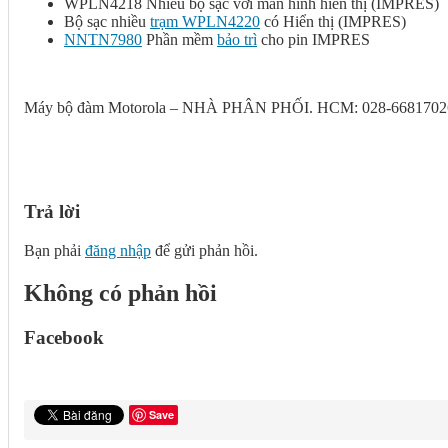
WPLN4218 Nhiều bộ sạc với màn hình hiển thị (IMPRES)
Bộ sạc nhiều
trạm WPLN4220
có Hiển thị (IMPRES)
NNTN7980
Phần mềm
bảo trì
cho pin IMPRES
Máy bộ đàm Motorola – NHÀ PHÂN PHỐI. HCM: 028-66817026
Trả lời
Bạn phải
đăng nhập
để gửi phản hồi.
Không có phản hồi
Facebook
Save