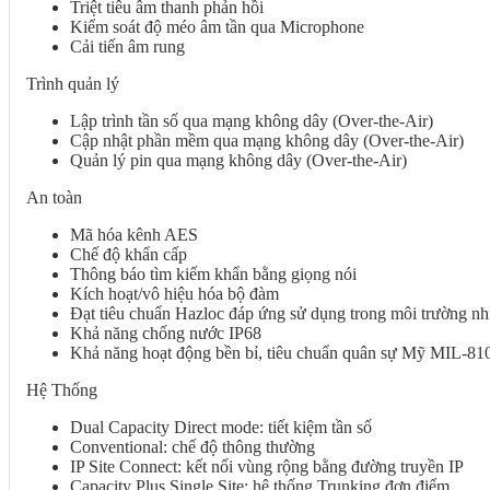
Triệt tiêu âm thanh phản hồi
Kiểm soát độ méo âm tần qua Microphone
Cải tiến âm rung
Trình quản lý
Lập trình tần số qua mạng không dây (Over-the-Air)
Cập nhật phần mềm qua mạng không dây (Over-the-Air)
Quản lý pin qua mạng không dây (Over-the-Air)
An toàn
Mã hóa kênh AES
Chế độ khẩn cấp
Thông báo tìm kiếm khẩn bằng giọng nói
Kích hoạt/vô hiệu hóa bộ đàm
Đạt tiêu chuẩn Hazloc đáp ứng sử dụng trong môi trường n
Khả năng chống nước IP68
Khả năng hoạt động bền bỉ, tiêu chuẩn quân sự Mỹ MIL-81
Hệ Thống
Dual Capacity Direct mode: tiết kiệm tần số
Conventional: chế độ thông thường
IP Site Connect: kết nối vùng rộng bằng đường truyền IP
Capacity Plus Single Site: hệ thống Trunking đơn điểm