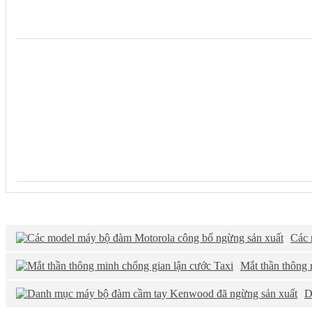
GÓC KỸ THUẬT
Các 
Mắt thần thông 
D