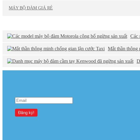
MÁY BỘ ĐÀM GIÁ RẺ
GÓC KỸ THUẬT
Các 
Mắt thần thông 
D