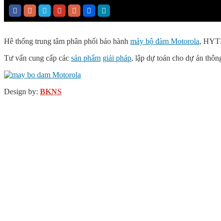
Hê thống trung tâm phân phối bảo hành
máy bộ đàm Motorola
, HYT
Tư vấn cung cấp các
sản phẩm
g
iải pháp
, lập dự toán cho dự án thông
Design by:
BKNS